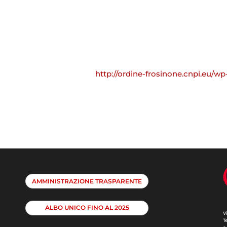
http://ordine-frosinone.cnpi.eu/w
AMMINISTRAZIONE TRASPARENTE
ALBO UNICO FINO AL 2025
V
T