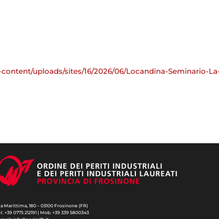
p-content/uploads/sites/16/2026/06/Locandina-Seminario-La-
ia Marittima, 180 – 03100 Frosinone (FR)
el. +39 0775 212191 | Mob. +39 339 5800343