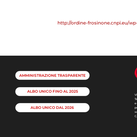
http://ordine-frosinone.cnpi.eu/
AMMINISTRAZIONE TRASPARENTE
ALBO UNICO FINO AL 2025
V
T
e
ALBO UNICO DAL 2026
p
w
C