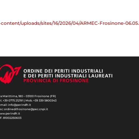
wp-content/uploads/sites/16/2026/04/ARMEC-Frosinone-06.05
ia Marittima, 180 – 03100 Frosinone (FR)
el. +39 0775 212191 | Mob. +39 339 5800343
-mail: info@perindfr.it
ec: ordinedifrosinone@pec.cnpi.it
ww.perindfr.it
.F. 81002250603