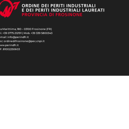
ia Marittima, 180 – 03100 Frosinone (FR)
el. +39 0775 212191 | Mob. +39 339 5800343
-mail: info@perindfr.it
ec: ordinedifrosinone@pec.cnpi.it
ww.perindfr.it
.F. 81002250603