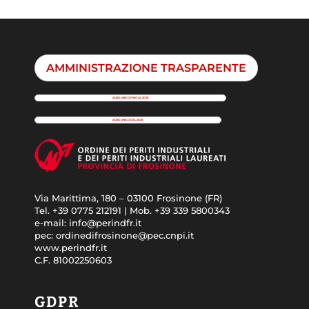
AMMINISTRAZIONE TRASPARENTE
ALBO UNICO FINO AL 2025
ALBO UNICO DAL 2026
Via Marittima, 180 – 03100 Frosinone (FR)
Tel. +39 0775 212191 | Mob. +39 339 5800343
e-mail: info@perindfr.it
pec: ordinedifrosinone@pec.cnpi.it
www.perindfr.it
C.F. 81002250603
GDPR